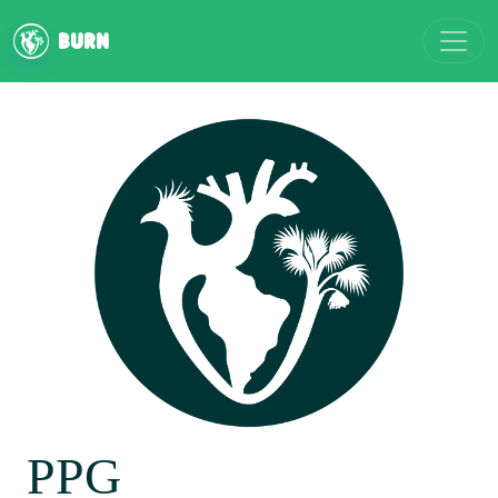
Alter
BURN
PPG